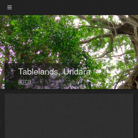
Tablelands, Undara
09.11.12