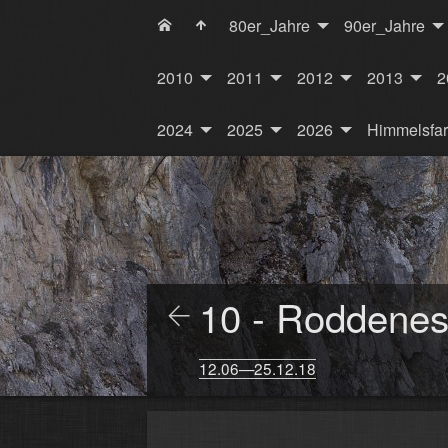
80er_Jahre
90er_Jahre
2010
2011
2012
2013
2
2024
2025
2026
Himmelsfa
10 - Roddenes,
12.06—25.12.18