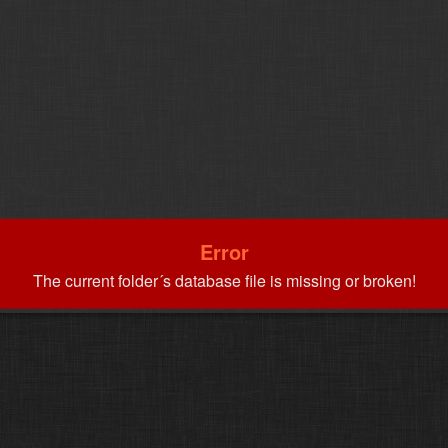
Error
The current folder´s database file is missing or broken!