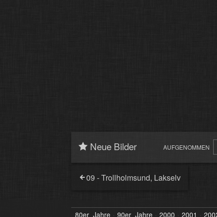
Neue Bilder
AUFGENOMMEN
09 - Trollholmsund, Lakselv
80er_Jahre
90er_Jahre
2000
2001
200