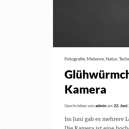
über
Deutschlan
Fotografie
,
Meteore
,
Natur
,
Tech
Glühwürmch
Kamera
Geschrieben von
admin
am
22. Juni
Im Juni gab es mehrere L
Die Kamera ist eine ho