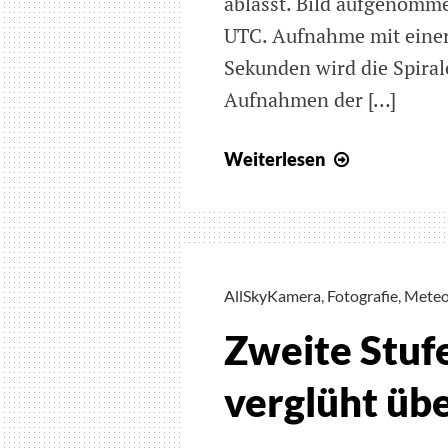
ablässt. Bild aufgenomm
UTC. Aufnahme mit einer
Sekunden wird die Spiral
Aufnahmen der […]
Leuchtende
Weiterlesen
Spirale
am
Himmel
AllSkyKamera
,
Fotografie
,
Meteo
Zweite Stufe
verglüht üb