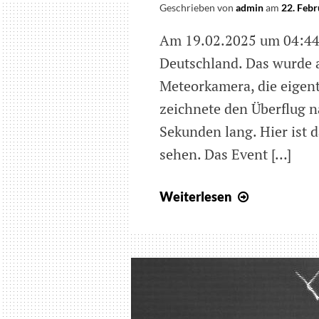
Geschrieben von
admin
am
22. Feb
Am 19.02.2025 um 04:44 
Deutschland. Das wurde 
Meteorkamera, die eigent
zeichnete den Überflug n
Sekunden lang. Hier ist 
sehen. Das Event […]
Zweite
Weiterlesen
Stufe
einer
Falcon
9
Rakete
verglüht