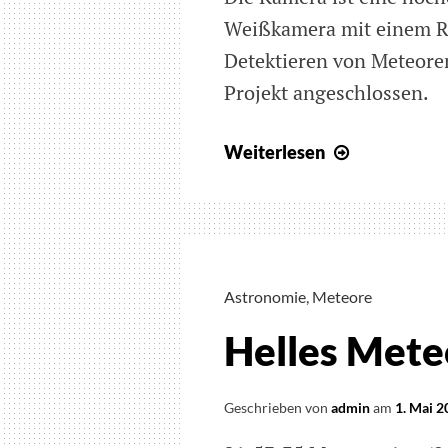
Weißkamera mit einem Ri
Detektieren von Meteore
Projekt angeschlossen.
Glühwürmc
Weiterlesen
auf
der
Meteor-
Kamera
Astronomie
,
Meteore
Helles Mete
Geschrieben von
admin
am
1. Mai 