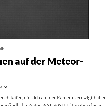
d
nik
en auf der Meteor-
 2023
.
euchtkäfer, die sich auf der Kamera verewigt haben
chempfindliche Watec WAT-902H-Ultimate Schwarz