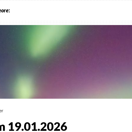
eore
:
er
am 19.01.2026