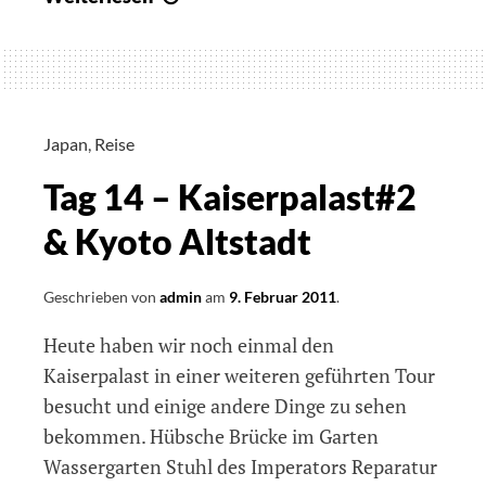
15
–
Nara,
Todai-
ji
Japan
,
Reise
&
Tag 14 – Kaiserpalast#2
Horyu-
ji
& Kyoto Altstadt
Geschrieben von
admin
am
9. Februar 2011
.
Heute haben wir noch einmal den
Kaiserpalast in einer weiteren geführten Tour
besucht und einige andere Dinge zu sehen
bekommen. Hübsche Brücke im Garten
Wassergarten Stuhl des Imperators Reparatur