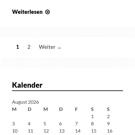
Tag
Weiterlesen
9
–
Nikko
–
B
1
2
Weiter →
Weltkulturerbe
e
i
t
r
Kalender
a
g
August 2026
s
M
D
M
D
F
S
S
n
1
2
a
3
4
5
6
7
8
9
v
10
11
12
13
14
15
16