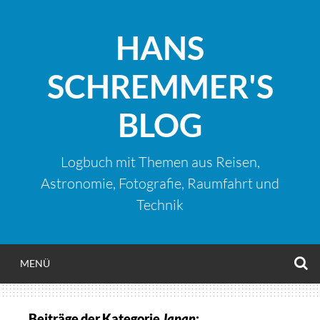
Zum
Inhalt
HANS
springen
SCHREMMER'S
BLOG
Logbuch mit Themen aus Reisen,
Astronomie, Fotografie, Raumfahrt und
Technik
S
MENÜ
Beiträge der Kategorie
Japan
: