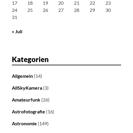
i
17
18
19
20
21
22
23
g
24
25
26
27
28
29
30
a
31
t
« Juli
i
o
n
Kategorien
Allgemein
(14)
AllSkyKamera
(3)
Amateurfunk
(26)
Astrofotografie
(16)
Astronomie
(149)