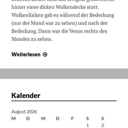
hinter einer dicken Wolkendecke statt.
Wolkenlücken gab es während der Bedeckung
(nur der Mond war zu sehen) und nach der
Bedeckung. Dann war die Venus rechts des
Mondes zu sehen.
Venusbedeckung
Weiterlesen
durch
den
Mond
09.11.2023
Kalender
August 2026
M
D
M
D
F
S
S
1
2