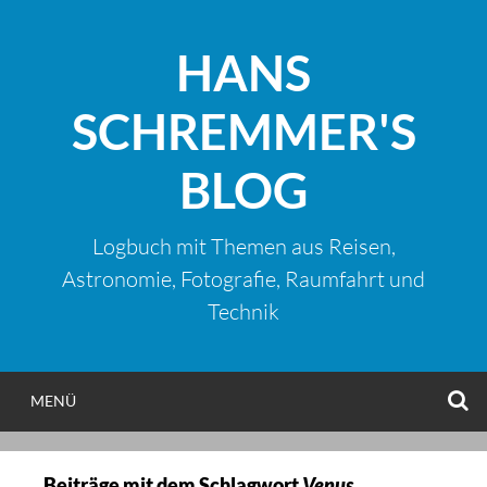
Zum
Inhalt
HANS
springen
SCHREMMER'S
BLOG
Logbuch mit Themen aus Reisen,
Astronomie, Fotografie, Raumfahrt und
Technik
S
MENÜ
Beiträge mit dem Schlagwort
Venus