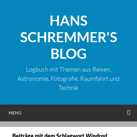
Zum
Inhalt
HANS
springen
SCHREMMER'S
BLOG
Logbuch mit Themen aus Reisen,
Astronomie, Fotografie, Raumfahrt und
Technik
S
MENÜ
Beiträge mit dem Schlagwort
Windrad