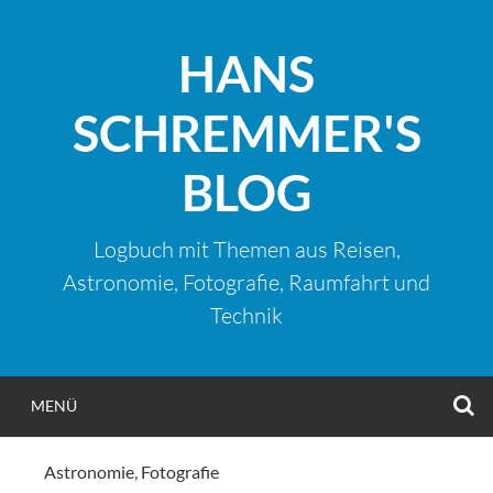
Zum
Inhalt
HANS
springen
SCHREMMER'S
BLOG
Logbuch mit Themen aus Reisen,
Astronomie, Fotografie, Raumfahrt und
Technik
S
MENÜ
Astronomie
,
Fotografie