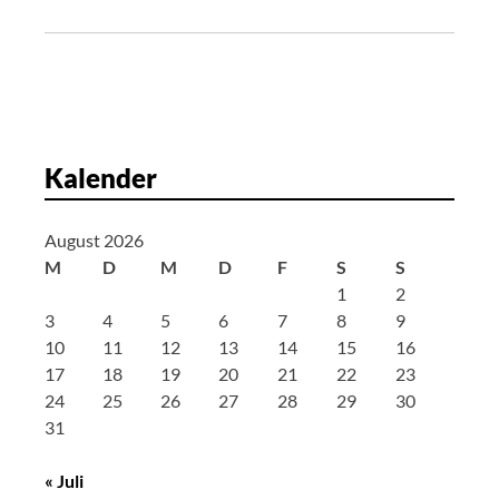
s
n
a
v
i
g
Kalender
a
t
August 2026
i
M
D
M
D
F
S
S
o
1
2
n
3
4
5
6
7
8
9
10
11
12
13
14
15
16
17
18
19
20
21
22
23
24
25
26
27
28
29
30
31
« Juli