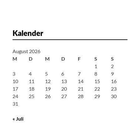
a
v
i
g
Kalender
a
t
August 2026
i
M
D
M
D
F
S
S
o
1
2
n
3
4
5
6
7
8
9
10
11
12
13
14
15
16
17
18
19
20
21
22
23
24
25
26
27
28
29
30
31
« Juli