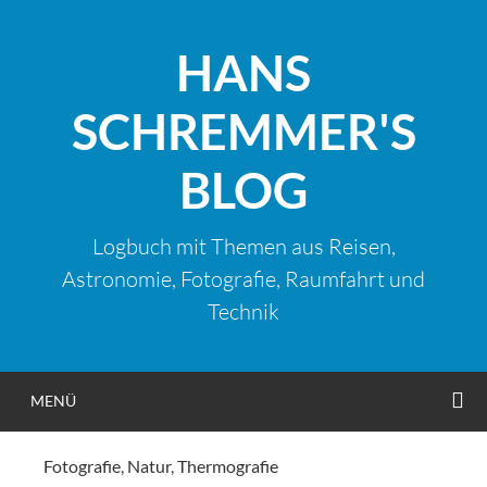
Zum
Inhalt
HANS
springen
SCHREMMER'S
BLOG
Logbuch mit Themen aus Reisen,
Astronomie, Fotografie, Raumfahrt und
Technik
S
MENÜ
Fotografie
,
Natur
,
Thermografie