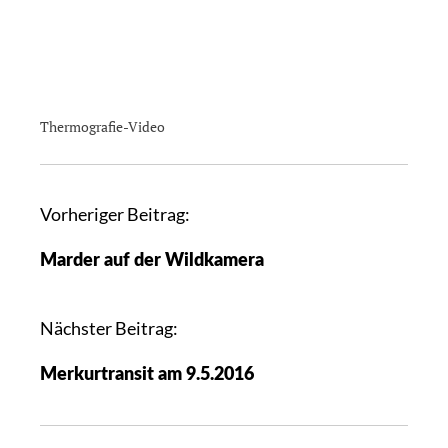
Thermografie-Video
Vorheriger Beitrag:
B
e
Marder auf der Wildkamera
i
t
r
Nächster Beitrag:
a
g
Merkurtransit am 9.5.2016
s
n