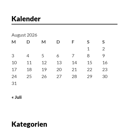
i
g
Kalender
a
t
August 2026
i
M
D
M
D
F
S
S
o
1
2
n
3
4
5
6
7
8
9
10
11
12
13
14
15
16
17
18
19
20
21
22
23
24
25
26
27
28
29
30
31
« Juli
Kategorien