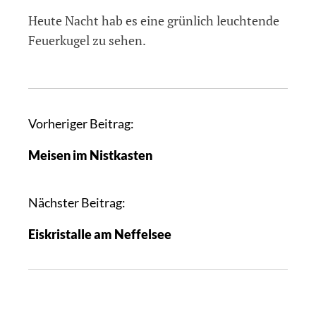
Heute Nacht hab es eine grünlich leuchtende
Feuerkugel zu sehen.
B
Vorheriger Beitrag:
e
Meisen im Nistkasten
i
t
r
Nächster Beitrag:
a
Eiskristalle am Neffelsee
g
s
n
a
v