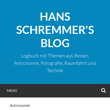
Zum
Inhalt
HANS
springen
SCHREMMER'S
BLOG
Logbuch mit Themen aus Reisen,
Astronomie, Fotografie, Raumfahrt und
Technik
S
MENÜ
Astronomie