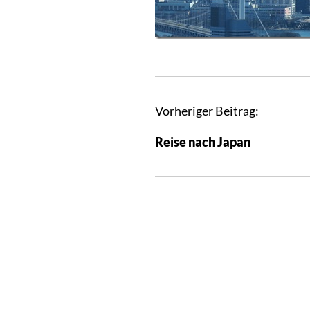
B
Vorheriger Beitrag:
e
Reise nach Japan
i
t
r
a
g
s
n
a
v