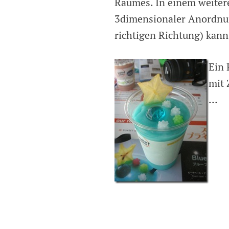
Raumes. In einem weiter
3dimensionaler Anordnu
richtigen Richtung) kan
Ein 
mit 
…