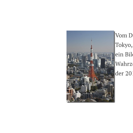
Vom Da
Tokyo,
ein Bi
Wahrze
der 20