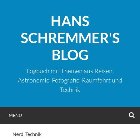
Zum
Inhalt
HANS
springen
SCHREMMER'S
BLOG
Logbuch mit Themen aus Reisen,
Astronomie, Fotografie, Raumfahrt und
Technik
S
MENÜ
Nerd
,
Technik