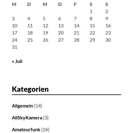
i
M
D
M
D
F
S
S
o
1
2
n
3
4
5
6
7
8
9
10
11
12
13
14
15
16
17
18
19
20
21
22
23
24
25
26
27
28
29
30
31
« Juli
Kategorien
Allgemein
(14)
AllSkyKamera
(3)
Amateurfunk
(26)