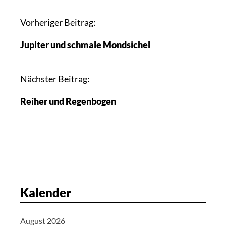
B
Vorheriger Beitrag:
e
Jupiter und schmale Mondsichel
i
t
r
Nächster Beitrag:
a
Reiher und Regenbogen
g
s
n
a
v
i
g
Kalender
a
t
August 2026