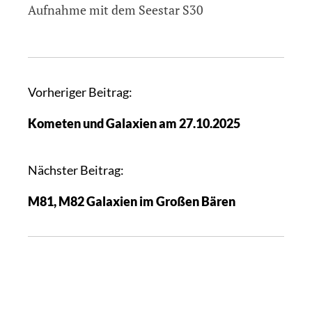
Aufnahme mit dem Seestar S30
B
Vorheriger Beitrag:
e
Kometen und Galaxien am 27.10.2025
i
t
r
Nächster Beitrag:
a
M81, M82 Galaxien im Großen Bären
g
s
n
a
v
i