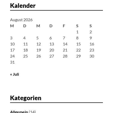
g
Kalender
a
t
August 2026
i
M
D
M
D
F
S
S
o
1
2
n
3
4
5
6
7
8
9
10
11
12
13
14
15
16
17
18
19
20
21
22
23
24
25
26
27
28
29
30
31
« Juli
Kategorien
Allgemein
(14)