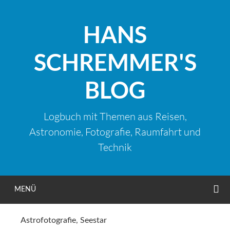
Zum
Inhalt
HANS
springen
SCHREMMER'S
BLOG
Logbuch mit Themen aus Reisen,
Astronomie, Fotografie, Raumfahrt und
Technik
S
MENÜ
Astrofotografie
,
Seestar