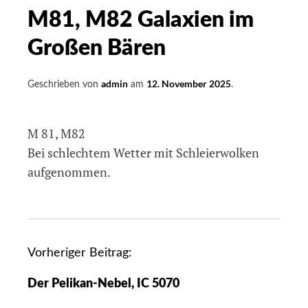
M81, M82 Galaxien im
Großen Bären
admin
12. November 2025
Geschrieben von
am
.
M 81, M82
Bei schlechtem Wetter mit Schleierwolken
aufgenommen.
B
Vorheriger Beitrag:
e
Der Pelikan-Nebel, IC 5070
i