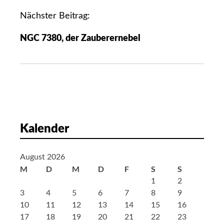
t
r
Nächster Beitrag:
a
NGC 7380, der Zauberernebel
g
s
n
a
v
i
g
Kalender
a
t
August 2026
i
M
D
M
D
F
S
S
o
1
2
n
3
4
5
6
7
8
9
10
11
12
13
14
15
16
17
18
19
20
21
22
23