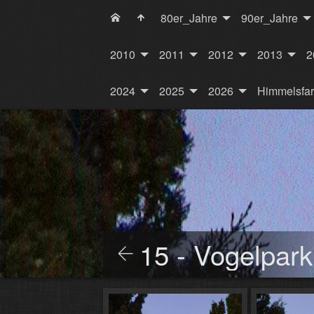
80er_Jahre
90er_Jahre
2010
2011
2012
2013
2
2024
2025
2026
Himmelsfa
15 - Vogelpar