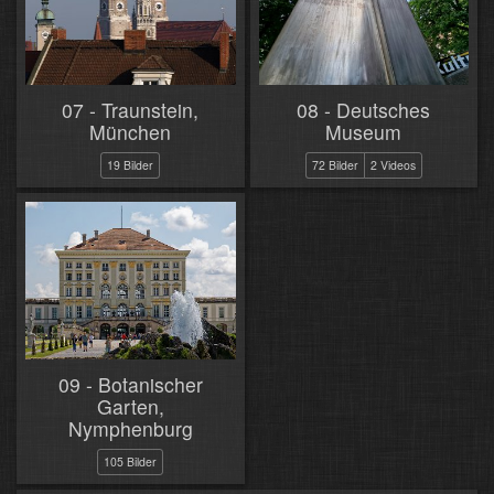
07 - Traunstein,
08 - Deutsches
München
Museum
19 Bilder
72 Bilder
2 Videos
09 - Botanischer
Garten,
Nymphenburg
105 Bilder