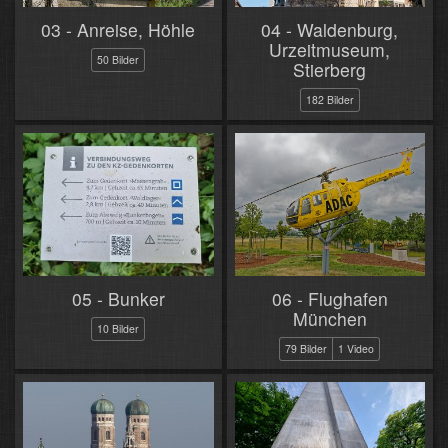
03 - Anreise, Höhle
04 - Waldenburg,
Urzeitmuseum,
50 Bilder
Stierberg
182 Bilder
05 - Bunker
06 - Flughafen
München
10 Bilder
79 Bilder
1 Video