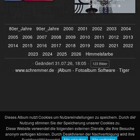
Planetarium
80er_Jahre
90er_Jahre
2000
2001
2002
2003
2004
2005
2006
2007
2008
2009
2010
2011
2012
2013
2014
2015
2016
2017
2018
2019
2020
2021
2022
2023
2024
2025
2026
Himmelsfarbe
Geändert
31.07.26, 18:05
123 Bilder
www.schremmer.de
·
jAlbum - Fotoalbum Software
·
Tiger
×
Dieses Album nutzt Cookies um Nutzereinstellungen zu speichern. Durch die
Nutzung stimmen Sie der Speicherung unserer Cookies zu.
Diese Website verwendet die folgenden externen Dienste, die Ihre Besuche
anonym verfolgen können. Durch Deaktivieren der Nachverfolgung wird ihre
Funktionalität beendet.
Alle erlauben
Alle verbieten