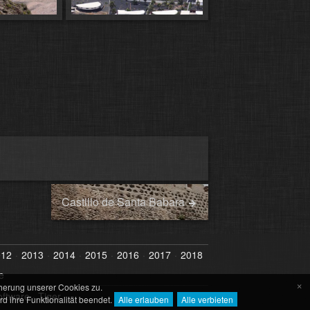
Castillo de Santa Babara
012
2013
2014
2015
2016
2017
2018
e
×
herung unserer Cookies zu.
oftware
·
Tiger
 ihre Funktionalität beendet.
Alle erlauben
Alle verbieten