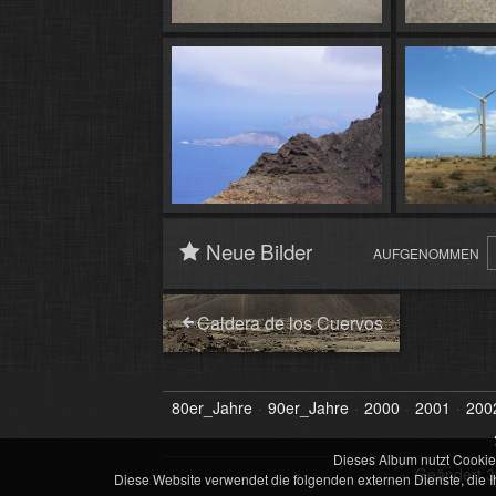
Neue Bilder
AUFGENOMMEN
Caldera de los Cuervos
80er_Jahre
90er_Jahre
2000
2001
200
Dieses Album nutzt Cookie
Geändert
3
Diese Website verwendet die folgenden externen Dienste, die I