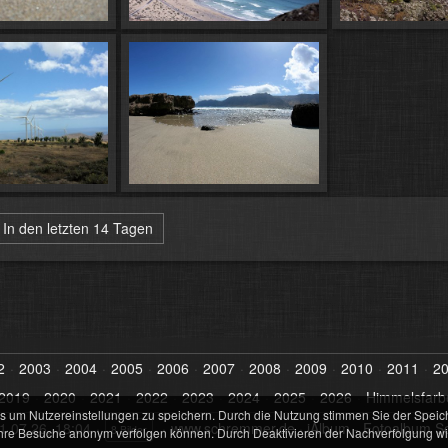
In den letzten 14 Tagen
2
2003
2004
2005
2006
2007
2008
2009
2010
2011
2
2019
2020
2021
2022
2023
2024
2025
2026
Himmelsfarb
s um Nutzereinstellungen zu speichern. Durch die Nutzung stimmen Sie der Speic
1.07.26, 18:04
www.schremmer.de
·
jAlbum - Fotoalbum S
8 Bilder
hre Besuche anonym verfolgen können. Durch Deaktivieren der Nachverfolgung wird