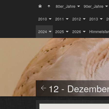
80er_Jahre
90er_Jahre
2010
2011
2012
2013
2
2024
2025
2026
Himmelsfa
12 - Dezembe