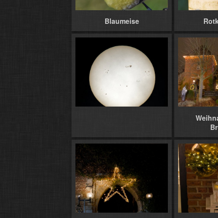
Blaumeise
Rot
Weihn
B