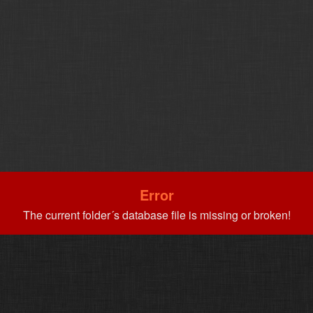
Error
The current folder´s database file is missing or broken!