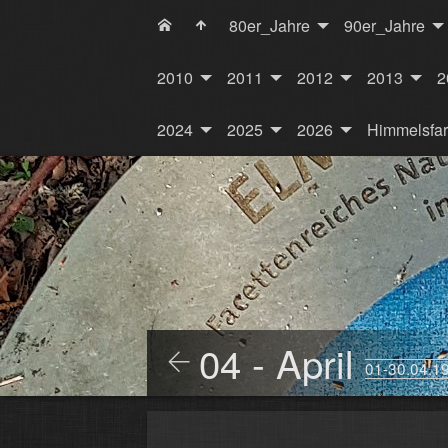
80er_Jahre
90er_Jahre
2010
2011
2012
2013
2
2024
2025
2026
Himmelsfa
04 - April
01-30.04.1