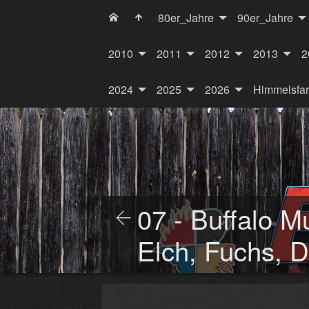
80er_Jahre
90er_Jahre
2010
2011
2012
2013
2
2024
2025
2026
Himmelsfa
07 - Buffalo M
Elch, Fuchs, 