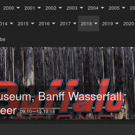
2000
2001
2002
2003
2004
2005
2
014
2015
2016
2017
2018
2019
2020
rbe
useum, Banff Wasserfall,
Deer
09.10—15.12.18