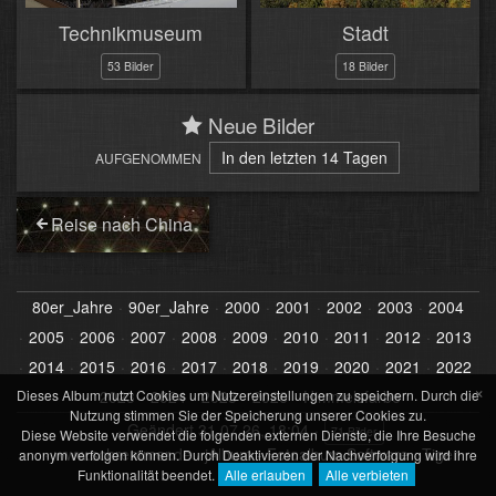
Technikmuseum
Stadt
53 Bilder
18 Bilder
Neue Bilder
In den letzten 14 Tagen
AUFGENOMMEN
Reise nach China
80er_Jahre
90er_Jahre
2000
2001
2002
2003
2004
2005
2006
2007
2008
2009
2010
2011
2012
2013
2014
2015
2016
2017
2018
2019
2020
2021
2022
×
Dieses Album nutzt Cookies um Nutzereinstellungen zu speichern. Durch die
2023
2024
2025
2026
Himmelsfarbe
Nutzung stimmen Sie der Speicherung unserer Cookies zu.
Geändert
31.07.26, 18:04
71 Bilder
Diese Website verwendet die folgenden externen Dienste, die Ihre Besuche
www.schremmer.de
·
jAlbum - Fotoalbum Software
·
Tiger
anonym verfolgen können. Durch Deaktivieren der Nachverfolgung wird ihre
Funktionalität beendet.
Alle erlauben
Alle verbieten