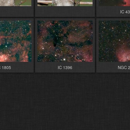
IC 4
C 1805
IC 1396
NGC 2