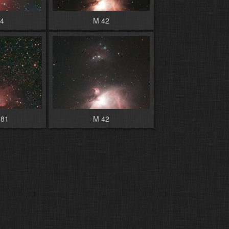
34
M 42
81
M 42