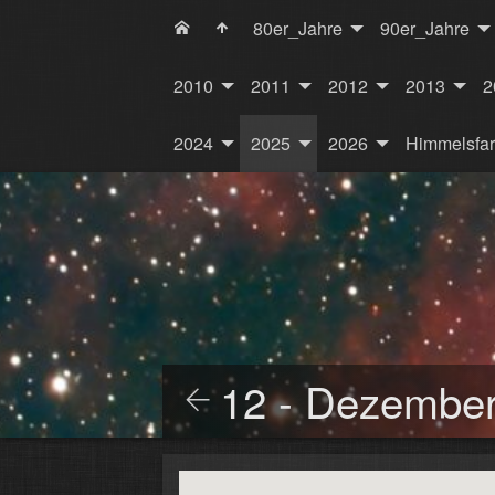
80er_Jahre
90er_Jahre
2010
2011
2012
2013
2
2024
2025
2026
Himmelsfa
12 - Dezembe