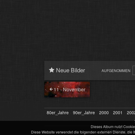
Neue Bilder
AUFGENOMMEN
11 - November
80er_Jahre
90er_Jahre
2000
2001
200
Dieses Album nutzt Cookie
Geändert
31.07.
Diese Website verwendet die folgenden externen Dienste, die I