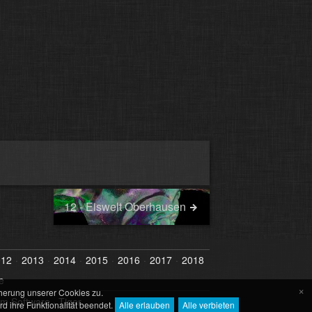
12 - Eiswelt Oberhausen
012
2013
2014
2015
2016
2017
2018
e
×
herung unserer Cookies zu.
um Software
·
Tiger
 ihre Funktionalität beendet.
Alle erlauben
Alle verbieten