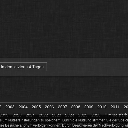
In den letzten 14 Tagen
2
2003
2004
2005
2006
2007
2008
2009
2010
2011
2
2019
2020
2021
2022
2023
2024
2025
2026
Himmelsfarb
s um Nutzereinstellungen zu speichern. Durch die Nutzung stimmen Sie der Speic
26, 18:06
www.schremmer.de
·
jAlbum - Fotoalb
56 Bilder
2 Videos
hre Besuche anonym verfolgen können. Durch Deaktivieren der Nachverfolgung wird