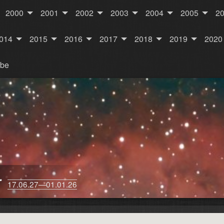
2000
2001
2002
2003
2004
2005
2
014
2015
2016
2017
2018
2019
2020
rbe
r
17.06.27—01.01.26