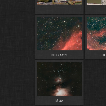
NGC 1499
I
M 42