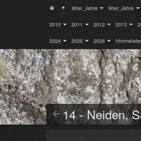
80er_Jahre
90er_Jahre
2010
2011
2012
2013
2
2024
2025
2026
Himmelsfa
14 - Neiden, 