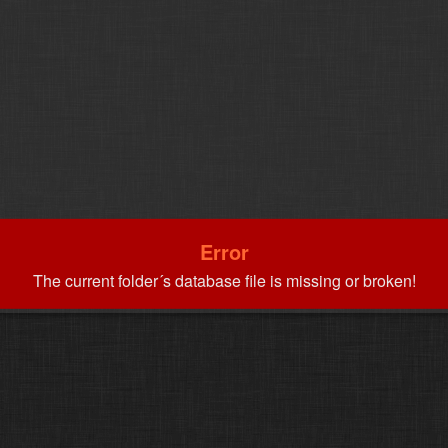
Error
The current folder´s database file is missing or broken!