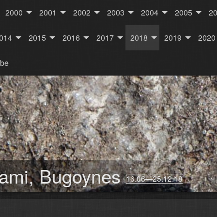
2000
2001
2002
2003
2004
2005
2
014
2015
2016
2017
2018
2019
2020
rbe
Sami, Bugoynes
16.06—25.12.18