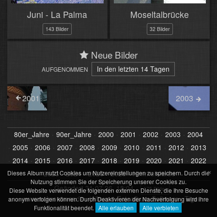
Juni - La Palma
Moseltalbrücke
143 Bilder
32 Bilder
Neue Bilder
In den letzten 14 Tagen
AUFGENOMMEN
2001
2003
80er_Jahre
90er_Jahre
2000
2001
2002
2003
2004
2005
2006
2007
2008
2009
2010
2011
2012
2013
2014
2015
2016
2017
2018
2019
2020
2021
2022
×
Dieses Album nutzt Cookies um Nutzereinstellungen zu speichern. Durch die
2023
2024
2025
2026
Himmelsfarbe
Nutzung stimmen Sie der Speicherung unserer Cookies zu.
Geändert
31.07.26, 18:04
175 Bilder
Diese Website verwendet die folgenden externen Dienste, die Ihre Besuche
www.schremmer.de
·
jAlbum - Fotoalbum Software
·
Tiger
anonym verfolgen können. Durch Deaktivieren der Nachverfolgung wird ihre
Funktionalität beendet.
Alle erlauben
Alle verbieten