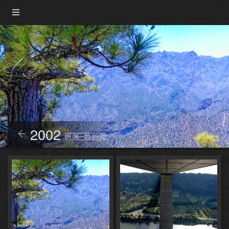
2002
09.06—03.09.02