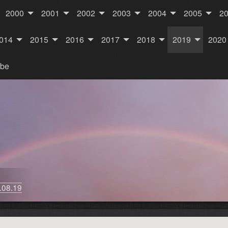
2000
2001
2002
2003
2004
2005
2
014
2015
2016
2017
2018
2019
2020
rbe
.08.19