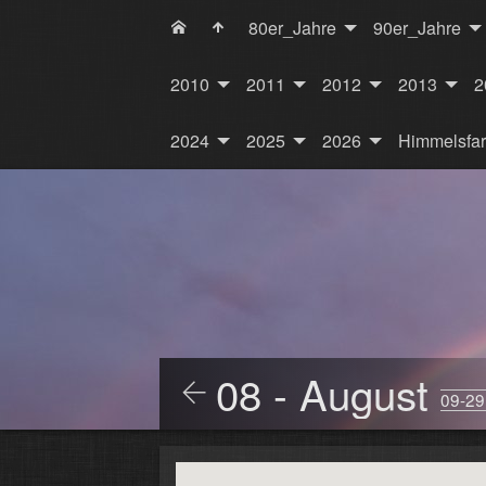
80er_Jahre
90er_Jahre
2010
2011
2012
2013
2
2024
2025
2026
Himmelsfa
08 - August
09-29