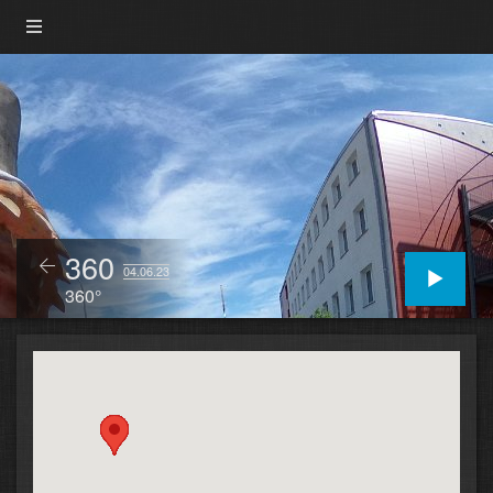
360
04.06.23
360°