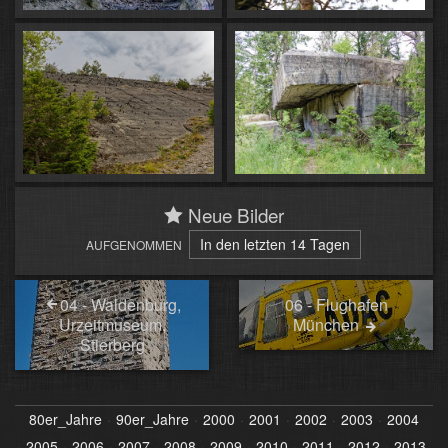
Neue Bilder
In den letzten 14 Tagen
AUFGENOMMEN
04 - Waldenburg,
06 - Flughafen
Urzeitmuseum,
München
Stierberg
80er_Jahre
90er_Jahre
2000
2001
2002
2003
2004
2005
2006
2007
2008
2009
2010
2011
2012
2013